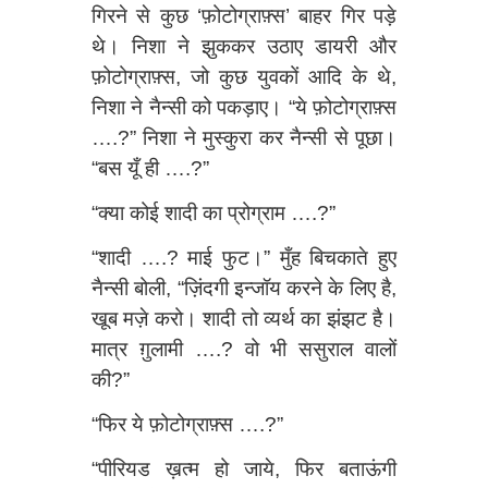
गिरने से कुछ ‘फ़ोटोग्राफ़्स’ बाहर गिर पड़े
थे। निशा ने झुककर उठाए डायरी और
फ़ोटोग्राफ़्स, जो कुछ युवकों आदि के थे,
निशा ने नैन्सी को पकड़ाए। “ये फ़ोटोग्राफ़्स
….?” निशा ने मुस्कुरा कर नैन्सी से पूछा।
“बस यूँ ही ….?”
“क्या कोई शादी का प्रोग्राम ….?”
“शादी ….? माई फुट।” मुँह बिचकाते हुए
नैन्सी बोली, “ज़िंदगी इन्जॉय करने के लिए है,
खूब मज़े करो। शादी तो व्यर्थ का झंझट है।
मात्र ग़ुलामी ….? वो भी ससुराल वालों
की?”
“फिर ये फ़ोटोग्राफ़्स ….?”
“पीरियड ख़त्म हो जाये, फिर बताऊंगी