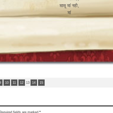
9
10
11
12
13
14
15
 Required fields are marked
*