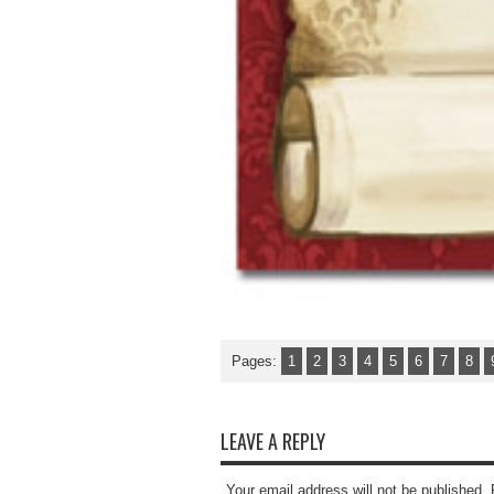
Pages:
1
2
3
4
5
6
7
8
LEAVE A REPLY
Your email address will not be published.