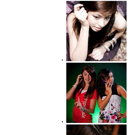
नई पीढ़ी में भटकाव इंटरनेट
अश्लीलता
कल रात सपने में आए थे तुम
किशोरावस्था- समय भटकने का या
सम्भलने का?