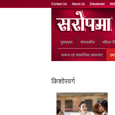
Contact Us
About Us
Disclaimer
Wri
मुख्‍यपृष्ठ
संपादकीय
महिला वि
समाज एवं सामाजिक समस्याएं
उम्
किशोरवर्ग