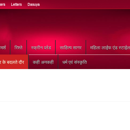
ters
Letters
Dasuya
मर्श
रिश्ते
स्क्रीन र्व्लड
साहित्य सागर
महिला लाईफ एंड स्टाईल
र के बदलते दौर
कही अनकही
धर्म एवं संस्कृति