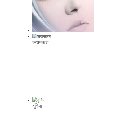
अहसास
कशमकश
दूरियां