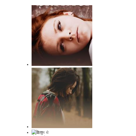
ख़त लिखना
कविता