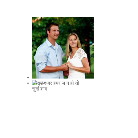
हमसफ़र ग़र हमराज़ न हो तो
सुर्ख शाम