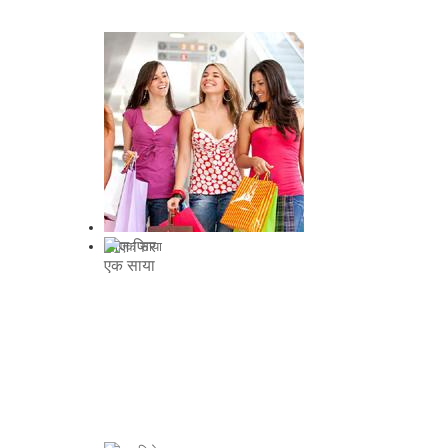
आज फिर
एक साया