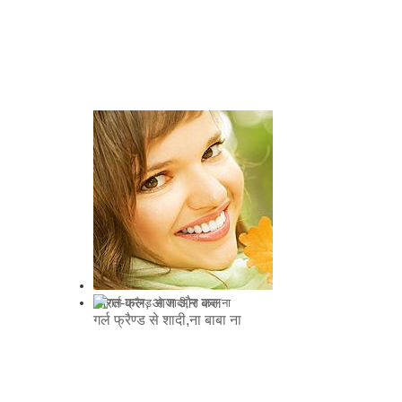
औरत-कल, आज और कल
गर्ल फ्रैण्ड से शादी,ना बाबा ना