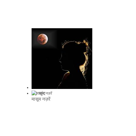
मेरा चांद
मासूम नज़रें