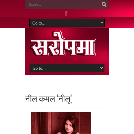
नील कमल ‘नीलू’