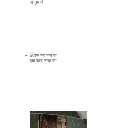
वो तुम थे
इक चांद नन्हा सा